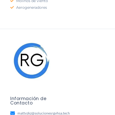
Molinos de viento
Aerogeneradores
Información de
Contacto
mattvzkz@solucionesrgvhsa.tech