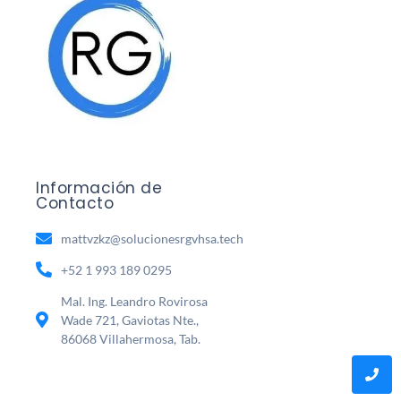
Información de
Contacto
mattvzkz@solucionesrgvhsa.tech
+52 1 993 189 0295
Mal. Ing. Leandro Rovirosa
Wade 721, Gaviotas Nte.,
86068 Villahermosa, Tab.